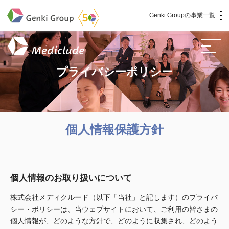
Genki Groupの事業一覧
介護・福祉
プライバシーポリシー
社会福祉法人 元気村グループ
社会福祉法人元気村
社会福祉法人長寿村
社会福祉法人長寿の里
個人情報保護方針
社会福祉法人長寿の森
社会福祉法人杜の村
株式会社サンガジャパン
株式会社日本遮蔽技研
個人情報のお取り扱いについて
サンガ共同組合
株式会社メディクルード（以下「当社」と記します）のプライバ
株式会社Genkiリレーションズ
シー・ポリシーは、当ウェブサイトにおいて、ご利用の皆さまの
個人情報が、どのような方針で、どのように収集され、どのよう
一般社団法人 日本高齢者福祉協会