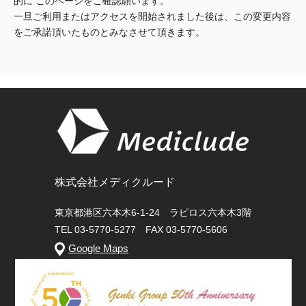
的に このページをご確認願います。
心の会
一旦ご利用またはアクセスを開始されました後は、この変更内容
医療（共に生きる仲間達）
をご承諾頂いたものとみなさせて頂きます。
医療法人社団 美翔会
聖心美容クリニック
S-Labo（渋谷院）
医療法人社団 デンタルケアコミュニティ
フォレストデンタルクリニック
医療法人 共生会
株式会社メディクルード
松園病院介護医療院
松園第二病院
東京都港区六本木6-1-24 ラピロス六本木3階
複合ケアセンターまつぞの
TEL 03-5770-5277 FAX 03-5770-5606
Google Maps
医療法人 鴻愛会
こうのす共生病院
OKP with Life クリニック
こうのすナーシングホーム共生園