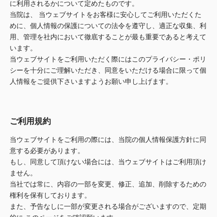
に利用されるかについて定めたものです。
日本高齢者福祉協会
当院は、 当ウェブサイトをお客様に安心してご利用いただくた
めに、個人情報の保護についての法令を遵守し、適正な収集、利
株式会社 爽やかな風沖縄
株式会社 鷹揚館
用、管理を社内において徹底することが最も重要であると考えて
爽やかな風 中部エリア
鷹揚館
います。
爽やかな風 那覇エリア
当ウェブサイトをご利用いただく際にはこのプライバシー・ポリ
シーを十分にご理解いただき、同意をいただける場合に限って個
社会福祉法人 共生会
人情報をご提供下さいますようお願い申し上げます。
特別養護老人ホーム 共生の家
株式会社 アジアメデカ元気事業団
アジアメデカ元気事業団
ご利用規約
当ウェブサイトをご利用の際には、当院の個人情報保護方針に同
株式会社 爽やかな風九州
株式会社 七星
意する必要があります。
爽やかな風九州
七星
もし、同意して頂けない場合には、当ウェブサイトはご利用頂け
ません。
社会福祉法人 福ふく
株式会社 せきれい
当社では常に、内容の一部を変更、修正、追加、削除するための
福ふく
せきれい
権利を保有しております。
また、予告なしに一部が変更される場合がございますので、定期
社会福祉法人 心の会