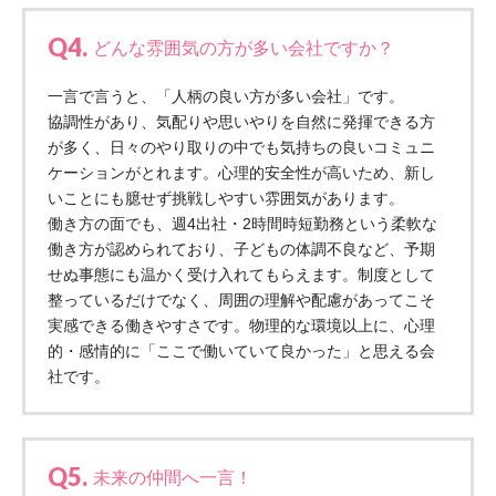
株式会社エネクト
株式会社 G.com R＆M
Q4.
海外
どんな雰囲気の方が多い会社ですか？
一言で言うと、「人柄の良い方が多い会社」です。
海外グループ会社
協調性があり、気配りや思いやりを自然に発揮できる方
美迪克（上海）商务咨询有限公司
が多く、日々のやり取りの中でも気持ちの良いコミュニ
共生（大連）商務諮詢有限公司
ケーションがとれます。心理的安全性が高いため、新し
台灣善合股份有限公司
いことにも臆せず挑戦しやすい雰囲気があります。
Angkor-Japan Friendship International Hospital
働き方の面でも、週4出社・2時間時短勤務という柔軟な
クヴィアン小学校・カンボジア日本友好共生クヴ
働き方が認められており、子どもの体調不良など、予期
ィアン中学校
せぬ事態にも温かく受け入れてもらえます。制度として
カンボジア日本友好技術教育センター
整っているだけでなく、周囲の理解や配慮があってこそ
実感できる働きやすさです。物理的な環境以上に、心理
NGO共生の家
的・感情的に「ここで働いていて良かった」と思える会
G-COM JOINT STOCK COMPANY
社です。
海外子会社・合弁会社
瀋陽長者会
上海介護施設
Q5.
未来の仲間へ一言！
広州谷豊園