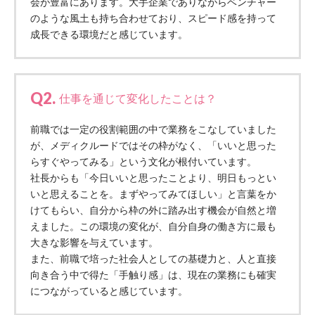
会が豊富にあります。大手企業でありながらベンチャー
あげお共生の家
のような風土も持ち合わせており、スピード感を持って
成長できる環境だと感じています。
医療法人 京都翔医会
西京都病院
西京都クリニック
Q2.
仕事を通じて変化したことは？
洛桂の郷
桂寿の郷
前職では一定の役割範囲の中で業務をこなしていました
訪問看護ステーション秋桜
が、メディクルードではその枠がなく、「いいと思った
上桂の郷
らすぐやってみる」という文化が根付いています。
ファミリエール吉祥院
社長からも「今日いいと思ったことより、明日もっとい
教育（共に生きる仲間達）
いと思えることを。まずやってみてほしい」と言葉をか
けてもらい、自分から枠の外に踏み出す機会が自然と増
学校法人明星学園
関東福祉専門学校
えました。この環境の変化が、自分自身の働き方に最も
大きな影響を与えています。
国際医療専門学校
浦和学院高等学校
また、前職で培った社会人としての基礎力と、人と直接
向き合う中で得た「手触り感」は、現在の業務にも確実
明星幼稚園
志学会学校高等学校
につながっていると感じています。
特定非営利活動法人ファイアーレッズメディカルスポ