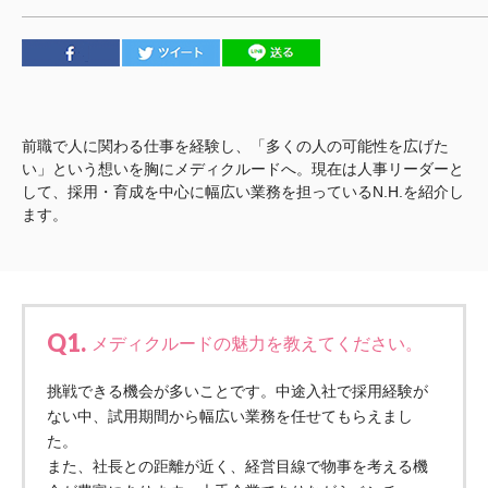
心の会
医療（共に生きる仲間達）
医療法人社団 美翔会
聖心美容クリニック
前職で人に関わる仕事を経験し、「多くの人の可能性を広げた
S-Labo（渋谷院）
い」という想いを胸にメディクルードへ。現在は人事リーダーと
して、採用・育成を中心に幅広い業務を担っているN.H.を紹介し
医療法人社団 デンタルケアコミュニティ
ます。
フォレストデンタルクリニック
医療法人 共生会
松園病院介護医療院
松園第二病院
Q1.
メディクルードの魅力を教えてください。
複合ケアセンターまつぞの
挑戦できる機会が多いことです。中途入社で採用経験が
医療法人 鴻愛会
ない中、試用期間から幅広い業務を任せてもらえまし
こうのす共生病院
た。
OKP with Life クリニック
また、社長との距離が近く、経営目線で物事を考える機
こうのすナーシングホーム共生園