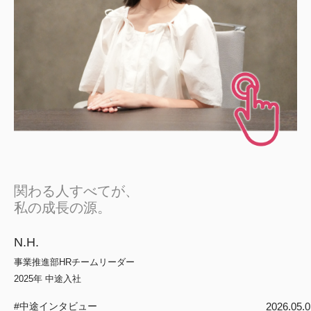
日本高齢者福祉協会
株式会社 爽やかな風沖縄
株式会社 鷹揚館
爽やかな風 中部エリア
鷹揚館
爽やかな風 那覇エリア
社会福祉法人 共生会
特別養護老人ホーム 共生の家
株式会社 アジアメデカ元気事業団
アジアメデカ元気事業団
関わる人すべてが、
株式会社 爽やかな風九州
株式会社 七星
私の成長の源。
爽やかな風九州
七星
N.H.
社会福祉法人 福ふく
株式会社 せきれい
事業推進部HRチームリーダー
福ふく
せきれい
2025年 中途入社
社会福祉法人 心の会
2026.05.0
#中途インタビュー