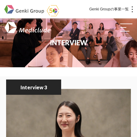
Genki Groupの事業一覧
介護・福祉
INTERVIEW
社会福祉法人 元気村グループ
社会福祉法人元気村
社会福祉法人長寿村
社会福祉法人長寿の里
社会福祉法人長寿の森
社会福祉法人杜の村
Interview 3
株式会社サンガジャパン
株式会社日本遮蔽技研
サンガ共同組合
株式会社Genkiリレーションズ
一般社団法人 日本高齢者福祉協会