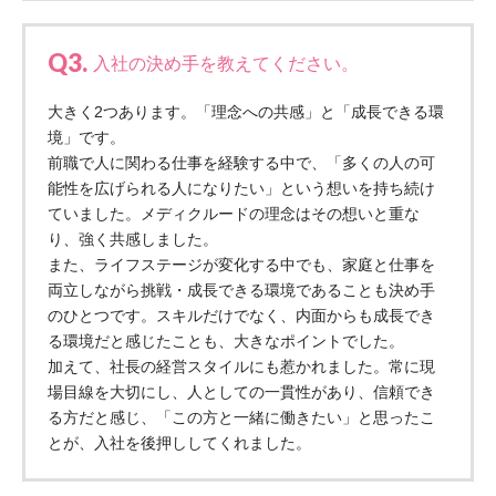
ーツクラブ
Q3.
入社の決め手を教えてください。
特定非営利活動法人アート応援隊
その他
大きく2つあります。「理念への共感」と「成長できる環
境」です。
Mediclude
株式会社アジアメデカ元気事業団
前職で人に関わる仕事を経験する中で、「多くの人の可
能性を広げられる人になりたい」という想いを持ち続け
株式会社フラワーコミュニティ放送
ていました。メディクルードの理念はその想いと重な
り、強く共感しました。
Medicare Lead Japan
また、ライフステージが変化する中でも、家庭と仕事を
株式会社日本医科学研究所
両立しながら挑戦・成長できる環境であることも決め手
のひとつです。スキルだけでなく、内面からも成長でき
特定非営利活動法人共生フォーラム
る環境だと感じたことも、大きなポイントでした。
加えて、社長の経営スタイルにも惹かれました。常に現
一般社団法人フードラボジャパン
場目線を大切にし、人としての一貫性があり、信頼でき
る方だと感じ、「この方と一緒に働きたい」と思ったこ
特定非営利活動法人日本医療福祉機構
とが、入社を後押ししてくれました。
株式会社アメックファーマシー