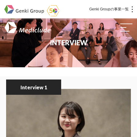
Genki Groupの事業一覧
介護・福祉
INTERVIEW
社会福祉法人 元気村グループ
社会福祉法人元気村
社会福祉法人長寿村
社会福祉法人長寿の里
社会福祉法人長寿の森
社会福祉法人杜の村
Interview 1
株式会社サンガジャパン
株式会社日本遮蔽技研
サンガ共同組合
株式会社Genkiリレーションズ
一般社団法人 日本高齢者福祉協会