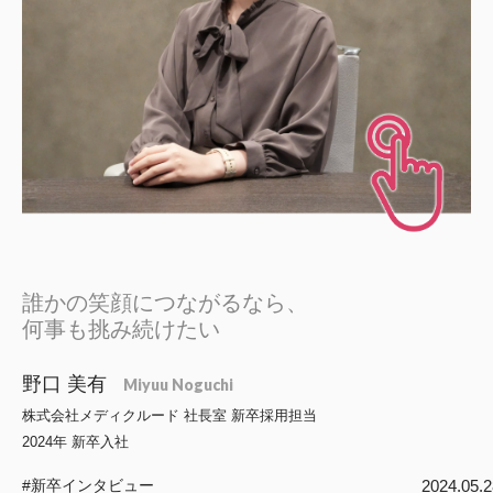
日本高齢者福祉協会
株式会社 爽やかな風沖縄
株式会社 鷹揚館
爽やかな風 中部エリア
鷹揚館
爽やかな風 那覇エリア
社会福祉法人 共生会
特別養護老人ホーム 共生の家
株式会社 アジアメデカ元気事業団
アジアメデカ元気事業団
誰かの笑顔につながるなら、
株式会社 爽やかな風九州
株式会社 七星
何事も挑み続けたい
爽やかな風九州
七星
野口 美有
Miyuu Noguchi
社会福祉法人 福ふく
株式会社 せきれい
株式会社メディクルード 社長室 新卒採用担当
福ふく
せきれい
2024年 新卒入社
社会福祉法人 心の会
2024.05.2
#新卒インタビュー