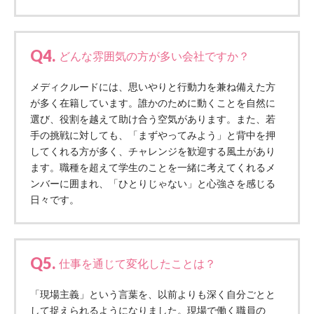
株式会社エネクト
株式会社 G.com R＆M
海外
Q4.
どんな雰囲気の方が多い会社ですか？
海外グループ会社
メディクルードには、思いやりと行動力を兼ね備えた方
美迪克（上海）商务咨询有限公司
が多く在籍しています。誰かのために動くことを自然に
共生（大連）商務諮詢有限公司
選び、役割を越えて助け合う空気があります。また、若
台灣善合股份有限公司
手の挑戦に対しても、「まずやってみよう」と背中を押
Angkor-Japan Friendship International Hospital
してくれる方が多く、チャレンジを歓迎する風土があり
クヴィアン小学校・カンボジア日本友好共生クヴ
ます。職種を超えて学生のことを一緒に考えてくれるメ
ィアン中学校
ンバーに囲まれ、「ひとりじゃない」と心強さを感じる
カンボジア日本友好技術教育センター
日々です。
NGO共生の家
G-COM JOINT STOCK COMPANY
海外子会社・合弁会社
Q5.
仕事を通じて変化したことは？
瀋陽長者会
上海介護施設
「現場主義」という言葉を、以前よりも深く自分ごとと
広州谷豊園
して捉えられるようになりました。現場で働く職員の