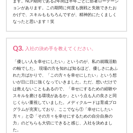
ます。NLP期間である2年間は半年ごとに部署ローテーシ
ーツクラブ
ョンがあります。この期間に何度も挑戦と失敗できたお
かげで、スキルももちろんですが、精神的にたくましく
特定非営利活動法人アート応援隊
なったと思います！笑
その他
Mediclude
株式会社アジアメデカ元気事業団
Q3.
入社の決め手を教えてください。
株式会社フラワーコミュニティ放送
「優しい人を幸せにしたい」というのが、私の就職活動
Medicare Lead Japan
の軸でした。 現場の方を知れば知るほど、優しさにあふ
れた方ばかりで、「この方々を幸せにしたい」という想
株式会社日本医科学研究所
いが日に日に強くなっていきました。ただ、想いだけで
は救えないこともあるので、「幸せにするための経験や
特定非営利活動法人共生フォーラム
スキルを磨ける環境があるか」という点も人の良さと同
一般社団法人フードラボジャパン
じくらい重視していました。メディクルードは育成プロ
グラムが充実しており、ここでなら①「幸せにしたい
特定非営利活動法人日本医療福祉機構
方々」と②「その方々を幸せにするための自分自身の
力」のどちらも大切にできると感じ、入社を決めまし
株式会社アメックファーマシー
た。