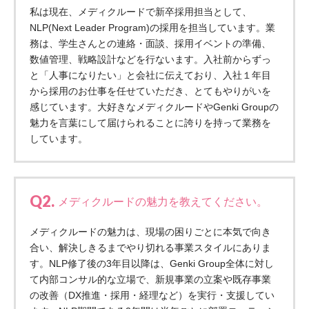
私は現在、メディクルードで新卒採用担当として、
あげお共生の家
NLP(Next Leader Program)の採用を担当しています。業
務は、学生さんとの連絡・面談、採用イベントの準備、
医療法人 京都翔医会
数値管理、戦略設計などを行ないます。入社前からずっ
西京都病院
と「人事になりたい」と会社に伝えており、入社１年目
西京都クリニック
から採用のお仕事を任せていただき、とてもやりがいを
洛桂の郷
感じています。大好きなメディクルードやGenki Groupの
桂寿の郷
魅力を言葉にして届けられることに誇りを持って業務を
訪問看護ステーション秋桜
しています。
上桂の郷
ファミリエール吉祥院
教育（共に生きる仲間達）
Q2.
メディクルードの魅力を教えてください。
学校法人明星学園
関東福祉専門学校
メディクルードの魅力は、現場の困りごとに本気で向き
合い、解決しきるまでやり切れる事業スタイルにありま
国際医療専門学校
浦和学院高等学校
す。NLP修了後の3年目以降は、Genki Group全体に対し
明星幼稚園
志学会学校高等学校
て内部コンサル的な立場で、新規事業の立案や既存事業
の改善（DX推進・採用・経理など）を実行・支援してい
特定非営利活動法人ファイアーレッズメディカルスポ