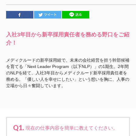
心の会
医療（共に生きる仲間達）
医療法人社団 美翔会
入社3年目から新卒採用責任者を務める野口をご紹
聖心美容クリニック
介！
S-Labo（渋谷院）
医療法人社団 デンタルケアコミュニティ
メディクルードの新卒採用組で、未来の会社経営を担う幹部候補
フォレストデンタルクリニック
を育てる「Next Leader Program（以下NLP）」の1期生。2年間
のNLPを経て、入社3年目からメディクルード新卒採用責任者を
医療法人 共生会
務める。「優しい人を幸せにしたい」という想いを胸に、人事の
松園病院介護医療院
立場から日々奮闘しています。
松園第二病院
複合ケアセンターまつぞの
医療法人 鴻愛会
こうのす共生病院
Q1.
現在の仕事内容を簡単に教えてください。
OKP with Life クリニック
こうのすナーシングホーム共生園