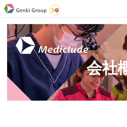
介護・福祉
社会福祉法人 元気村グループ
株式会社サンガジ
会社
社会福祉法人元気村
株式会社日本遮蔽
社会福祉法人長寿村
サンガ共同組合
社会福祉法人長寿の里
株式会社Genkiリレ
社会福祉法人長寿の森
社会福祉法人杜の村
社会福祉法人 共生会
株式会社 アジアメデ
特別養護老人ホーム 共生の家
アジアメデカ元気事
社会福祉法人 心の会