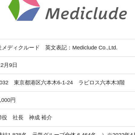
ュニティ
医療法人 共生会
医療法人 鴻愛会
ディクルード 英文表記：Mediclude Co.,Ltd.
ク
松園病院介護医療院
こうのす共生病
松園第二病院
OKP with Li
12月9日
複合ケアセンターまつぞの
こうのすナーシ
あげお共生の家
-0032 東京都港区六本木6-1-24 ラピロス六本木3階
0,000円
締役 社長 神成 裕介