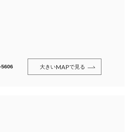
MAP
⼤きい
で⾒る
-5606