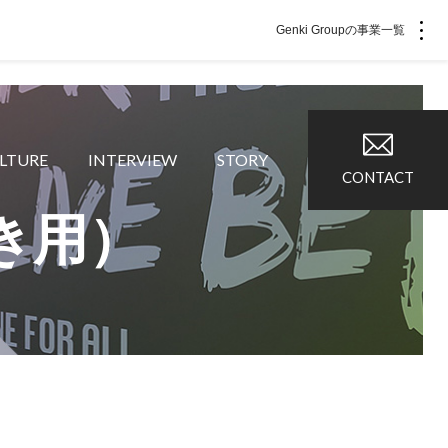
Genki Groupの事業一覧
LTURE
INTERVIEW
STORY
CONTACT
 爽やかな風沖縄
株式会社 鷹揚館
き用）
風 中部エリア
鷹揚館
風 那覇エリア
社会福祉法人 福ふく
株式会社 せきれい
福ふく
せきれい