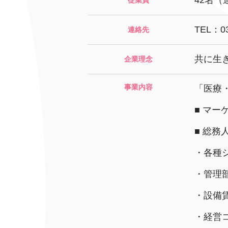
42名（
従業員
学校法人明星学園
関東福祉専門学校
国
特定非営利活動法人ファイアーレッズメディカルスポーツク
TEL：03
連絡先
共に生
企業理念
その他
事業内容
「医療
Mediclude
株式会社アジアメデカ元気事業団
■ マー
特定非営利活動法人共生フォーラム
一般社団法人
■ 総務
株式会社エネクト
株式会社 G.com R＆M
・各種
海外
・管理
・設備
海外グループ会社
・経営
美迪克（上海）商务咨询有限公司
共生（大連）商務諮詢