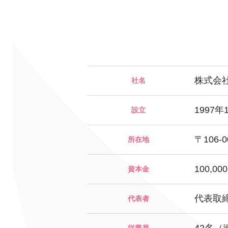
心の会
医療（共に生きる仲間達）
医療法人社団 美翔会
医療法人社団 デンタルケアコミ
株式会社メ
社名
聖心美容クリニック
フォレストデンタルクリニッ
S-Labo（渋谷院）
1997年
設立
〒106
所在地
100,00
資本金
代表取
代表者
教育（共に生きる仲間達）