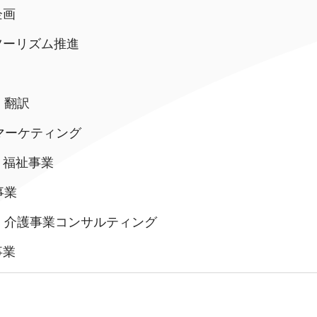
カンボジア日本友好技術教育センター
NGO共生の家
企画
ツーリズム推進
、翻訳
マーケティング
・福祉事業
事業
、介護事業コンサルティング
事業