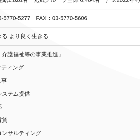
連結1,828名 元気グループ全体 6,464名 ）※2022年
際医療専門学校
浦和学院高等学校
明星幼稚園
ラブ
特定非営利活動法人アート応援隊
-5770-5277 FAX：03-5770-5606
きる より良く生きる
・介護福祉等の事業推進」
株式会社フラワーコミュニティ放送
Medicare Lead Japa
ケティング
フードラボジャパン
特定非営利活動法人日本医療福祉機構
人事
システム提供
部
賃貸
コンサルティング
有限公司
台灣善合股份有限公司
Angkor-Japan Friendship I