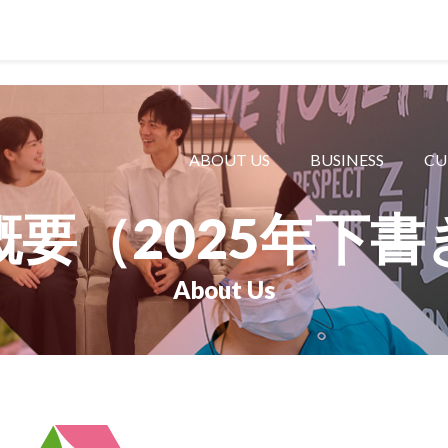
ABOUT US
BUSINESS
CU
ャパン
一般社団法人 日本高齢者福祉協会
株式会社
概要（2025年下書
技研
日本高齢者福祉協会
爽やかな
爽やかな
About Us
ーションズ
カ元気事業団
株式会社 爽やかな風九州
株式会社 七星
業団
爽やかな風九州
七星