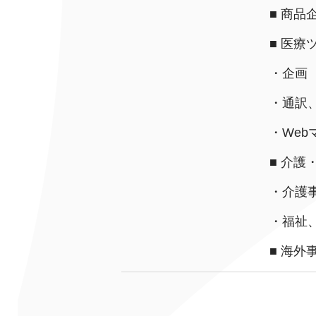
クヴィアン小学校・カンボジア日本友好共生クヴィアン中学校
■ 商品
海外子会社・合弁会社
■ 医療
瀋陽長者会
上海介護施設
広州谷豊園
・企画
・通訳
・Web
■ 介護
・介護
・福祉
■ 海外